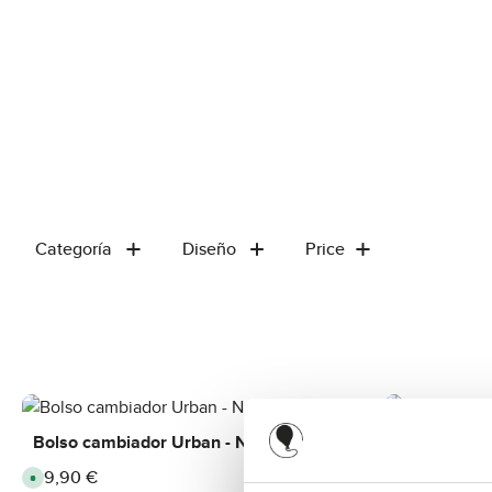
Categoría
Diseño
Price
Bolso cambiador Urban - Nature
Bolso cambi
99,90 €
99,90 €
Regular price:
Regular price:
A
A
v
v