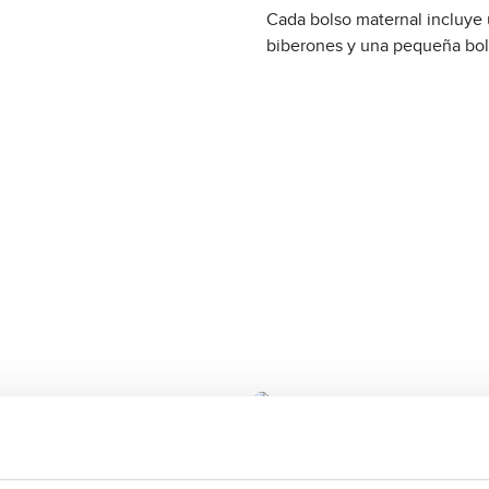
Cada bolso maternal incluye 
biberones y una pequeña bols
ador Urban - Avocado
Bolso cambiador Urban - C
99,90 €
Regular price:
A
v