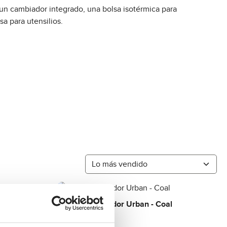
un cambiador integrado, una bolsa isotérmica para
a para utensilios.
amel
Bolso cambiador Urban - Coal
99,90 €
Regular price:
A
v