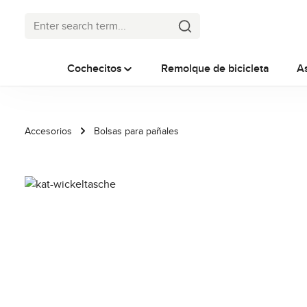
p to main content
Skip to search
Skip to main navigation
Cochecitos
Remolque de bicicleta
A
Accesorios
Bolsas para pañales