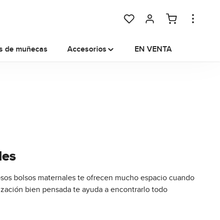
You have 0 wishlist items
s de muñecas
Accesorios
EN VENTA
les
osos bolsos maternales te ofrecen mucho espacio cuando
nización bien pensada te ayuda a encontrarlo todo