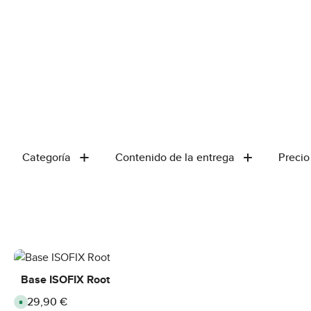
Categoría
Contenido de la entrega
Precio
Base ISOFIX Root
229,90 €
Precio normal:
D
i