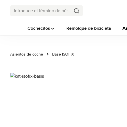
tar al contenido principal
Saltar a la búsqueda
Saltar a la navegación principal
Cochecitos
Remolque de bicicleta
As
Asientos de coche
Base ISOFIX