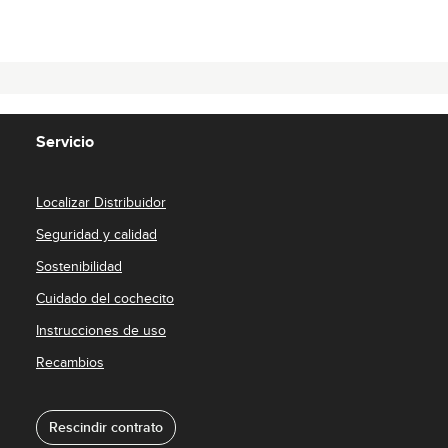
s
p
o
n
i
b
l
e
,
p
l
Servicio
a
z
o
d
e
Localizar Distribuidor
e
n
t
Seguridad y calidad
r
e
g
Sostenibilidad
a
:
Cuidado del cochecito
2
-
5
Instrucciones de uso
d
í
a
Recambios
s
Rescindir contrato