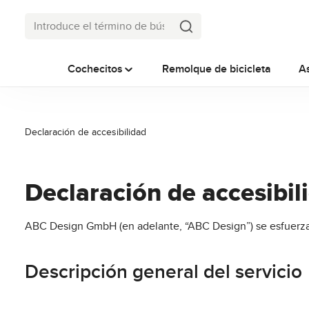
tar al contenido principal
Saltar a la búsqueda
Saltar a la navegación principal
Cochecitos
Remolque de bicicleta
A
Declaración de accesibilidad
Declaración de accesibil
ABC Design GmbH (en adelante, “ABC Design”) se esfuerza 
Descripción general del servicio