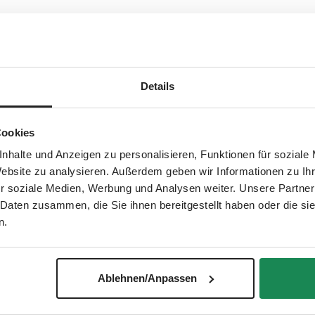
omentarios o consultas sobre este tema?
Details
Cookies
nhalte und Anzeigen zu personalisieren, Funktionen für soziale
Website zu analysieren. Außerdem geben wir Informationen zu I
r soziale Medien, Werbung und Analysen weiter. Unsere Partner
 Daten zusammen, die Sie ihnen bereitgestellt haben oder die s
n.
design.de/kontakt/
ercado
Ablehnen/Anpassen
insuficiente del sitio, puede dirigirse a la autoridad de supervi