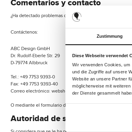
Comentarios y contacto
¿Ha detectado problemas de accesibilidad o desea hacer c
Contáctenos:
Zustimmung
ABC Design GmbH
Dr. Rudolf-Eberle Str. 29
Diese Webseite verwendet 
D-79774 Albbruck
Wir verwenden Cookies, um I
und die Zugriffe auf unsere 
Tel.: +49 7753 9393-0
Website an unsere Partner fü
Fax: +49 7753 9393-40
möglicherweise mit weiteren
Correo electrónico: webshop(at)abc-design.de
der Dienste gesammelt habe
O mediante el formulario de contacto en:
https://www.abc-
Autoridad de supervisión del m
Si considera que se le ha perjudicado por una accesibilidad 