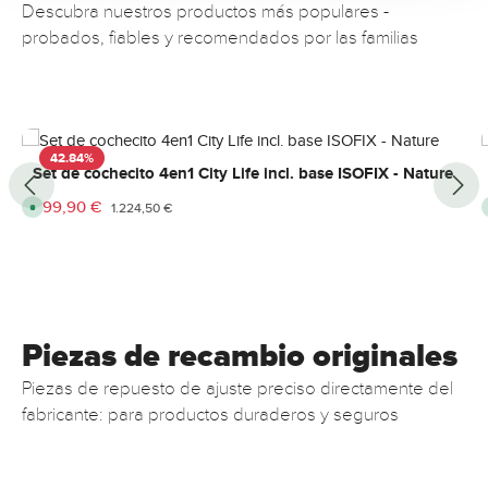
Descubra nuestros productos más populares -
probados, fiables y recomendados por las familias
Omitir la galería de productos
42.84
%
Set de cochecito 4en1 City Life incl. base ISOFIX - Nature
Precio de venta:
699,90 €
Precio normal:
D
1.224,50 €
i
s
p
o
n
i
b
l
e
,
Piezas de recambio originales
p
l
a
Piezas de repuesto de ajuste preciso directamente del
z
o
fabricante: para productos duraderos y seguros
d
e
e
n
t
r