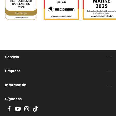
-
5
d
í
a
s
Servicio
Empresa
Información
Síguenos