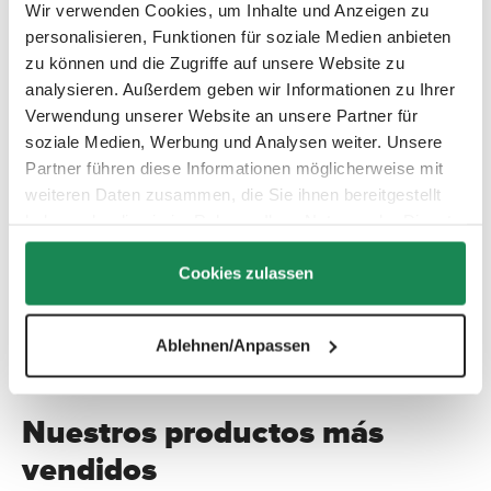
Wir verwenden Cookies, um Inhalte und Anzeigen zu
Dormir es importante para tu bebé. En casa, creas un
personalisieren, Funktionen für soziale Medien anbieten
entorno de sueño óptimo y saludable. Pero a veces, su
zu können und die Zugriffe auf unsere Website zu
propia cama no está cerca cuando aparece el sueño.
analysieren. Außerdem geben wir Informationen zu Ihrer
Nuestro nuevo colchón para cochecito CozyCloud® ha
Verwendung unserer Website an unsere Partner für
sido cuidadosamente desarrollado para proporcionar a
tu bebé el confort de sueño que necesita. De este modo,
soziale Medien, Werbung und Analysen weiter. Unsere
puedes estar seguro de que tu bebé encontrará un
Partner führen diese Informationen möglicherweise mit
sueño sano y reparador, incluso cuando se desplace en
weiteren Daten zusammen, die Sie ihnen bereitgestellt
el cochecito.
haben oder die sie im Rahmen Ihrer Nutzung der Dienste
gesammelt haben.
Cookies zulassen
¡Más información!
Ablehnen/Anpassen
Nuestros productos más
vendidos