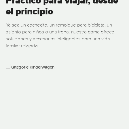
Práctico para viajar, desde
el principio
Ya sea un cochecito, un remolque para bicicleta, un
asiento para niños o una trona: nuestra gama ofrece
soluciones y accesorios inteligentes para una vida
familiar relajada.
Omitir galería de imágenes
Cochecitos y sillas de paseo Viajar con niños de forma flexible y
R