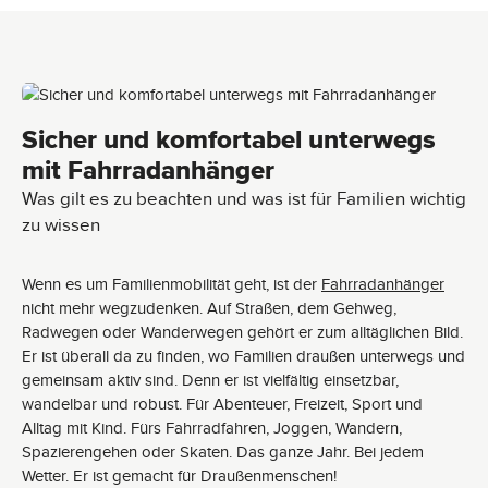
i
g
g
b
a
a
l
:
:
e
2
2
,
-
-
p
5
5
l
d
d
a
í
í
z
a
a
o
s
s
Sicher und komfortabel unterwegs
d
e
mit Fahrradanhänger
e
n
t
Was gilt es zu beachten und was ist für Familien wichtig
r
e
zu wissen
g
a
:
2
Wenn es um Familienmobilität geht, ist der
Fahrradanhänger
-
5
nicht mehr wegzudenken. Auf Straßen, dem Gehweg,
d
í
Radwegen oder Wanderwegen gehört er zum alltäglichen Bild.
a
s
Er ist überall da zu finden, wo Familien draußen unterwegs und
gemeinsam aktiv sind. Denn er ist vielfältig einsetzbar,
wandelbar und robust. Für Abenteuer, Freizeit, Sport und
Alltag mit Kind. Fürs Fahrradfahren, Joggen, Wandern,
Spazierengehen oder Skaten. Das ganze Jahr. Bei jedem
Wetter. Er ist gemacht für Draußenmenschen!