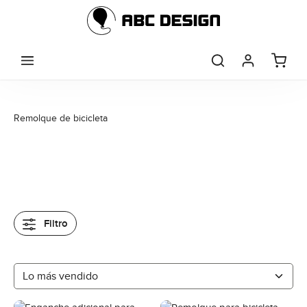
Saltar al contenido principal
Remolque de bicicleta
Filtro