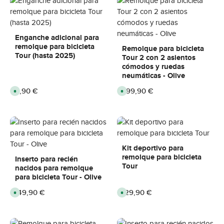
Enganche adicional para
remolque para bicicleta
Remolque para bicicleta
Tour (hasta 2025)
Tour 2 con 2 asientos
cómodos y ruedas
neumáticas - Olive
Precio normal:
9,90 €
Precio normal:
799,90 €
D
D
i
i
s
s
p
p
o
o
n
n
i
i
b
b
l
l
e
e
Kit deportivo para
,
,
remolque para bicicleta
p
p
Inserto para recién
l
l
Tour
nacidos para remolque
a
a
z
z
para bicicleta Tour - Olive
o
o
d
d
Precio normal:
149,90 €
Precio normal:
129,90 €
D
D
e
e
i
i
e
e
s
s
n
n
p
p
t
t
o
o
r
r
n
n
e
e