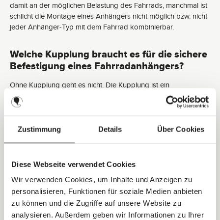
damit an der möglichen Belastung des Fahrrads, manchmal ist
schlicht die Montage eines Anhängers nicht möglich bzw. nicht
jeder Anhänger-Typ mit dem Fahrrad kombinierbar.
Welche Kupplung braucht es für die sichere
Befestigung eines Fahrradanhängers?
Ohne Kupplung geht es nicht. Die Kupplung ist ein
unverzichtbares Verbindungselement, das an der Hinterachse
Deines Fahrrads montiert wird, um den Fahrradanhänger mit
Deinem Rad sicher zu verbinden. Vor Fahrtantritt hängst Du die
Deichsel des Hängers ein und sicherst diese.
Zustimmung
Details
Über Cookies
Eine Kupplung ist übrigens bereits meist im Lieferumfang des
Diese Webseite verwendet Cookies
Fahrradanhängers enthalten. Nutzt Du im Familienalltag jedoch
mehr als ein Fahrrad, ist eine
Zweitkupplung
als Zubehör ideal.
Wir verwenden Cookies, um Inhalte und Anzeigen zu
So kannst Du beide Räder mit einer eigenen Kupplung
personalisieren, Funktionen für soziale Medien anbieten
ausstatten und bist damit spontan und fahrradunabhängig mit
zu können und die Zugriffe auf unsere Website zu
Deinem Hänger unterwegs.
analysieren. Außerdem geben wir Informationen zu Ihrer