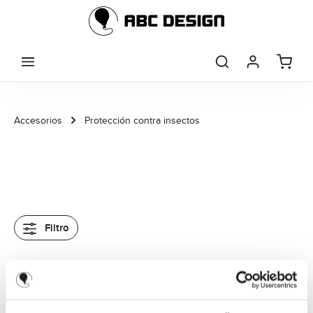
Saltar al contenido principal
Accesorios
Protección contra insectos
Filtro