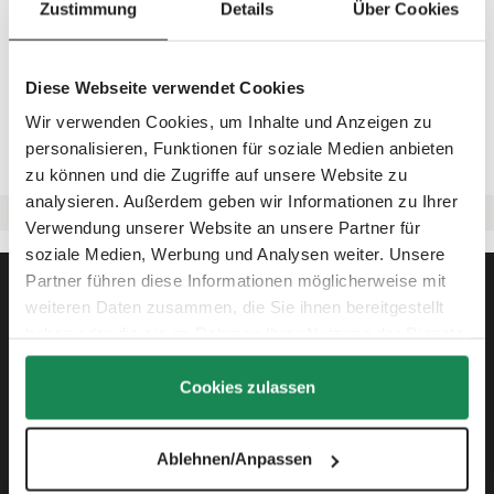
Zustimmung
Details
Über Cookies
Mosquitera universal
Mosquitera para silla de
auto Tulip
Diese Webseite verwendet Cookies
Precio normal:
19,90 €
Precio normal:
19,90 €
D
D
Wir verwenden Cookies, um Inhalte und Anzeigen zu
i
i
s
s
personalisieren, Funktionen für soziale Medien anbieten
p
p
o
o
zu können und die Zugriffe auf unsere Website zu
n
n
i
i
analysieren. Außerdem geben wir Informationen zu Ihrer
b
b
l
l
Verwendung unserer Website an unsere Partner für
e
e
,
,
soziale Medien, Werbung und Analysen weiter. Unsere
p
p
l
l
Servicio
Partner führen diese Informationen möglicherweise mit
a
a
z
z
weiteren Daten zusammen, die Sie ihnen bereitgestellt
o
o
d
d
haben oder die sie im Rahmen Ihrer Nutzung der Dienste
e
e
Empresa
e
e
gesammelt haben.
n
n
t
t
Cookies zulassen
r
r
Información
e
e
g
g
a
a
:
:
2
2
Síguenos
Ablehnen/Anpassen
-
-
5
5