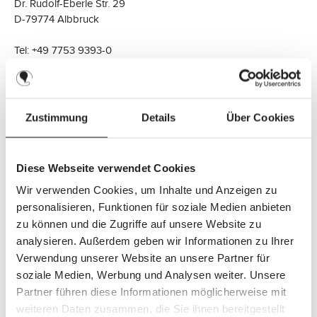
Dr. Rudolf-Eberle Str. 29
D-79774 Albbruck
Tel: +49 7753 9393-0
Fax: +49 7753 9393-40
Correo electrónico:
webshop(at)abc-design.de
Zustimmung
Details
Über Cookies
Directores Generales:
Bernd Fischer & Jörg Zehe
N.º de identificación fiscal: DE3 19369040
Diese Webseite verwendet Cookies
Tribunal de Distrito: Freiburg
Wir verwenden Cookies, um Inhalte und Anzeigen zu
Registro Mercantil: HRB 717170
personalisieren, Funktionen für soziale Medien anbieten
zu können und die Zugriffe auf unsere Website zu
analysieren. Außerdem geben wir Informationen zu Ihrer
Verwendung unserer Website an unsere Partner für
Resolución extrajudicial de disputas:
soziale Medien, Werbung und Analysen weiter. Unsere
No estamos dispuestos ni obligados a participar en
Partner führen diese Informationen möglicherweise mit
procedimientos de resolución de disputas ante una junta de
weiteren Daten zusammen, die Sie ihnen bereitgestellt
arbitraje de consumidores en virtud de la "Ley de Resolución