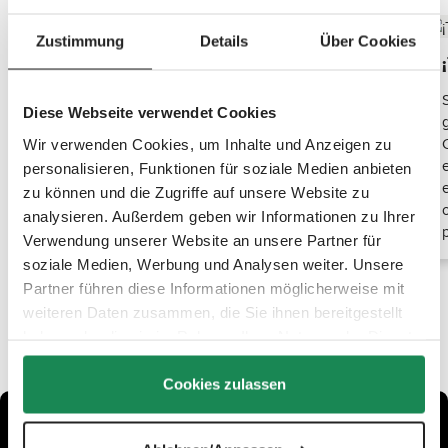
Zustimmung
Details
Über Cookies
Tu compañero resistente a la intemperie
El organizador Clásico está fabricado con tejidos
Diese Webseite verwendet Cookies
repelentes al agua y equipado con cremalleras
impermeables. Esto mantiene tus utensilios seguros
Wir verwenden Cookies, um Inhalte und Anzeigen zu
y secos incluso bajo la lluvia. Perfecto para cualquier
personalisieren, Funktionen für soziale Medien anbieten
condición meteorológica.
zu können und die Zugriffe auf unsere Website zu
analysieren. Außerdem geben wir Informationen zu Ihrer
Verwendung unserer Website an unsere Partner für
soziale Medien, Werbung und Analysen weiter. Unsere
Partner führen diese Informationen möglicherweise mit
weiteren Daten zusammen, die Sie ihnen bereitgestellt
haben oder die sie im Rahmen Ihrer Nutzung der Dienste
gesammelt haben.
Cookies zulassen