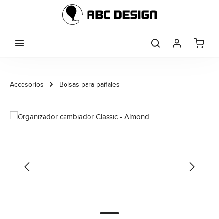
Saltar al contenido principal
Accesorios
Bolsas para pañales
Omitir galería de imágenes