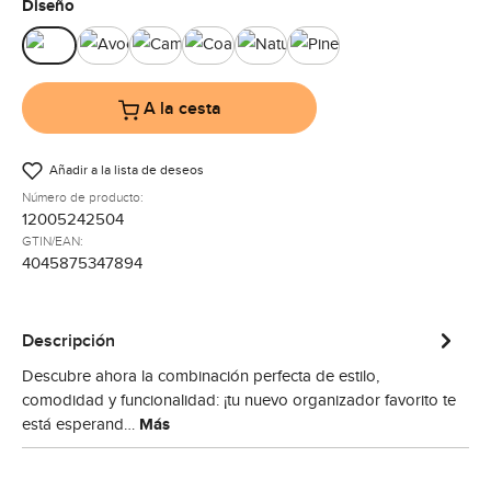
Seleccione
Diseño
Almond
Avocado
Camel
Coal
Nature
Pine
A la cesta
Añadir a la lista de deseos
Número de producto:
12005242504
GTIN/EAN:
4045875347894
Descripción
Descubre ahora la combinación perfecta de estilo,
comodidad y funcionalidad: ¡tu nuevo organizador favorito te
está esperand…
Más