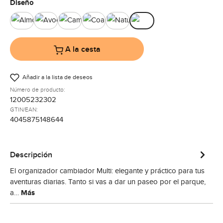
Seleccione
Diseño
Almond
Avocado
Camel
Coal
Nature
Pine
A la cesta
Añadir a la lista de deseos
Número de producto:
12005232302
GTIN/EAN:
4045875148644
Descripción
El organizador cambiador Multi: elegante y práctico para tus
aventuras diarias. Tanto si vas a dar un paseo por el parque,
a…
Más