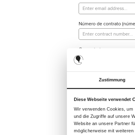
Número de contrato (númer
Comentario
Zustimmung
Diese Webseite verwendet 
Este sitio está protegido por
Wir verwenden Cookies, um I
Política de privacidad
und die Zugriffe auf unsere 
Website an unsere Partner fü
Al seleccionar continua
möglicherweise mit weiteren
%pPrivacyModalTagOpen