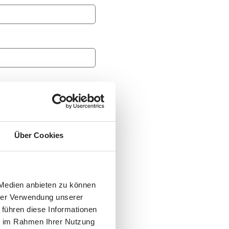
Über Cookies
 servicio
.
 Medien anbieten zu können
hrer Verwendung unserer
 führen diese Informationen
 datos de
ie im Rahmen Ihrer Nutzung
ales de