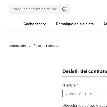
tar al contenido principal
Saltar a la búsqueda
Saltar a la navegación principal
Cochecitos
Remolque de bicicleta
A
Información
Rescindir contrato
Desistir del contrat
Nombre
*
Dirección de correo elect