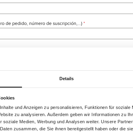
o de pedido, número de suscripción,...)
*
Details
Cookies
 reCAPTCHA y se aplican
la Política de privacidad
de Google y
Términos de
nhalte und Anzeigen zu personalisieren, Funktionen für soziale
Website zu analysieren. Außerdem geben wir Informationen zu I
r soziale Medien, Werbung und Analysen weiter. Unsere Partner
r, confirmas que has leído nuestra información de protección de
 Daten zusammen, die Sie ihnen bereitgestellt haben oder die s
%d y que has aceptado nuestros términos y condiciones gener