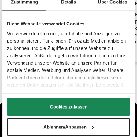
Zustimmung
Details
Über Cookies
Muchos compartimentos dentro y fuera
La mochila cambiador Active ofrece numerosos
compartimentos, tanto interiores como exteriores.
Diese Webseite verwendet Cookies
Con seis bolsillos laterales, pequeños bolsillos con
Wir verwenden Cookies, um Inhalte und Anzeigen zu
cremallera y bolsillos abiertos, todo queda bien
personalisieren, Funktionen für soziale Medien anbieten
organizado y fácilmente accesible para que siempre
tengas todo a mano.
zu können und die Zugriffe auf unsere Website zu
analysieren. Außerdem geben wir Informationen zu Ihrer
Verwendung unserer Website an unsere Partner für
soziale Medien, Werbung und Analysen weiter. Unsere
Partner führen diese Informationen möglicherweise mit
weiteren Daten zusammen, die Sie ihnen bereitgestellt
haben oder die sie im Rahmen Ihrer Nutzung der Dienste
gesammelt haben.
Cookies zulassen
Ablehnen/Anpassen