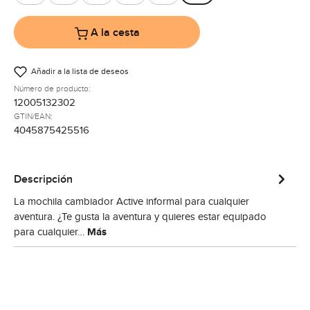
Almond
Avocado
Camel
Coal
Nature
Pine
A la cesta
Añadir a la lista de deseos
Número de producto:
12005132302
GTIN/EAN:
4045875425516
Descripción
La mochila cambiador Active informal para cualquier
aventura. ¿Te gusta la aventura y quieres estar equipado
para cualquier…
Más