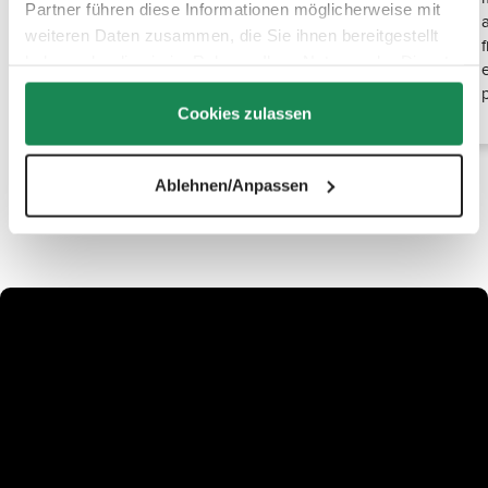
Partner führen diese Informationen möglicherweise mit
maternos habituales. Independientemente del
weiteren Daten zusammen, die Sie ihnen bereitgestellt
modelo que utilices, nuestro accesorio se adapta
haben oder die sie im Rahmen Ihrer Nutzung der Dienste
perfectamente. Así siempre tendrás a mano tu bolso
gesammelt haben.
maternal, independientemente del fabricante.
Cookies zulassen
Ablehnen/Anpassen