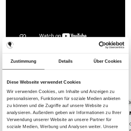
Zustimmung
Details
Über Cookies
Descubre las características
Diese Webseite verwendet Cookies
principales
Wir verwenden Cookies, um Inhalte und Anzeigen zu
personalisieren, Funktionen für soziale Medien anbieten
zu können und die Zugriffe auf unsere Website zu
analysieren. Außerdem geben wir Informationen zu Ihrer
Por cada bolso maternal
Verwendung unserer Website an unsere Partner für
Los ganchos de fijación universal para bolso
soziale Medien, Werbung und Analysen weiter. Unsere
maternal son compatibles con todos los bolsos