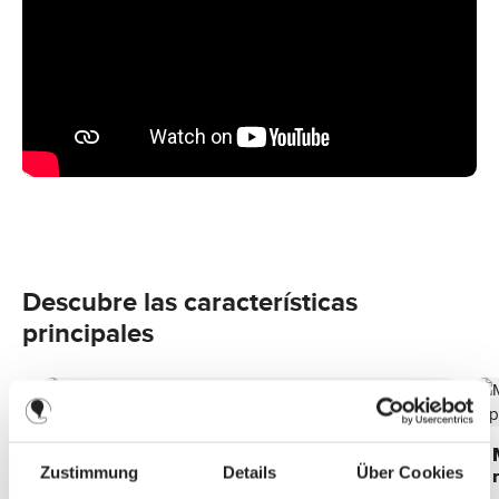
Descubre las características
principales
Adecuado para sillas de paseo y cochecitos
ABC Design
Zustimmung
Details
Über Cookies