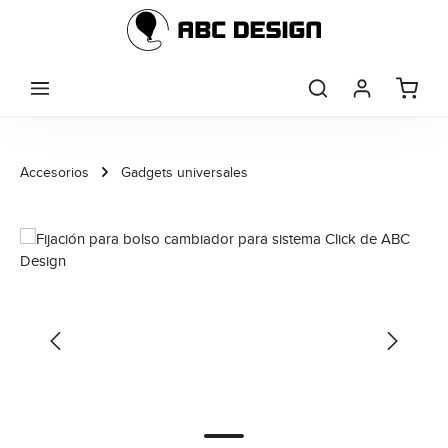
Saltar al contenido principal
Accesorios
Gadgets universales
Omitir galería de imágenes