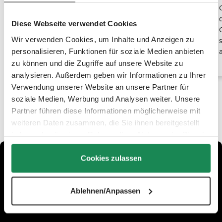
Los ganchos de fijación universal para bolso
maternal ABC Design se adaptan a todos los
Diese Webseite verwendet Cookies
cochecitos y sillas de paseo de ABC Design. Tus
Wir verwenden Cookies, um Inhalte und Anzeigen zu
bolsos maternales quedan bien sujetos y siempre
tienes todos tus objetos a mano. Así tus viajes serán
personalisieren, Funktionen für soziale Medien anbieten
más relajados.
zu können und die Zugriffe auf unsere Website zu
analysieren. Außerdem geben wir Informationen zu Ihrer
Verwendung unserer Website an unsere Partner für
soziale Medien, Werbung und Analysen weiter. Unsere
Partner führen diese Informationen möglicherweise mit
weiteren Daten zusammen, die Sie ihnen bereitgestellt
haben oder die sie im Rahmen Ihrer Nutzung der Dienste
gesammelt haben.
Cookies zulassen
Ablehnen/Anpassen