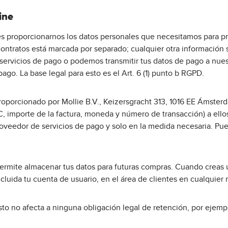
ine
es proporcionarnos los datos personales que necesitamos para pro
 contratos está marcada por separado; cualquier otra información
servicios de pago o podemos transmitir tus datos de pago a nue
o. La base legal para esto es el Art. 6 (1) punto b RGPD.
proporcionado por Mollie B.V., Keizersgracht 313, 1016 EE Ámste
, importe de la factura, moneda y número de transacción) a ellos 
proveedor de servicios de pago y solo en la medida necesaria. P
permite almacenar tus datos para futuras compras. Cuando creas
cluida tu cuenta de usuario, en el área de clientes en cualquie
sto no afecta a ninguna obligación legal de retención, por ejemplo