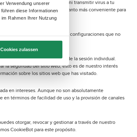
ueden ejecutar ningún programa ni transmitir virus a tu
hrer Verwendung unserer
 y efectiva en general, y por lo tanto más conveniente para
 führen diese Informationen
ie im Rahmen Ihrer Nutzung
tienen información sobre ciertas configuraciones que no
Cookies zulassen
es, que se almacenan más allá de la sesión individual.
r la seguridad del sitio web; esto es de nuestro interés
formación sobre los sitios web que has visitado.
basada en intereses. Aunque no son absolutamente
te en términos de facilidad de uso y la provisión de canales
uedes otorgar, revocar y gestionar a través de nuestro
zamos CookieBot para este propósito.