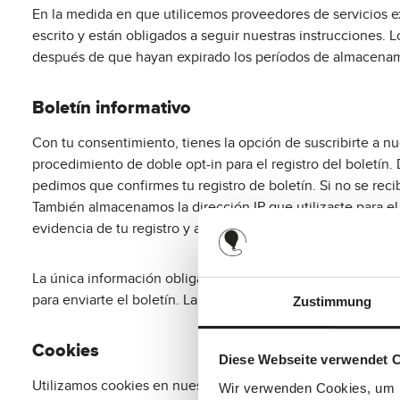
En la medida en que utilicemos proveedores de servicios 
escrito y están obligados a seguir nuestras instrucciones. 
después de que hayan expirado los períodos de almacenam
Boletín informativo
Con tu consentimiento, tienes la opción de suscribirte a n
procedimiento de doble opt-in para el registro del boletín. 
pedimos que confirmes tu registro de boletín. Si no se re
También almacenamos la dirección IP que utilizaste para el 
evidencia de tu registro y aclarar cualquier posible uso in
La única información obligatoria para una suscripción al b
para enviarte el boletín. La base legal para esto es el Art.
Zustimmung
Cookies
Diese Webseite verwendet 
Utilizamos cookies en nuestro sitio web. Las cookies son 
Wir verwenden Cookies, um I