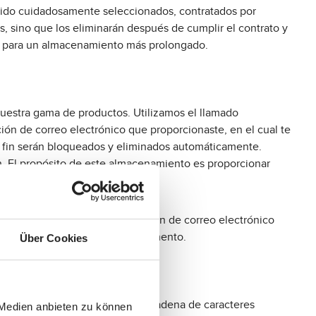
 sido cuidadosamente seleccionados, contratados por
os, sino que los eliminarán después de cumplir el contrato y
o para un almacenamiento más prolongado.
nuestra gama de productos. Utilizamos el llamado
cción de correo electrónico que proporcionaste, en el cual te
te fin serán bloqueados y eliminados automáticamente.
ión. El propósito de este almacenamiento es proporcionar
irmación, almacenamos tu dirección de correo electrónico
ibirte al boletín en cualquier momento.
Über Cookies
en tu disco duro mediante una cadena de caracteres
 Medien anbieten zu können