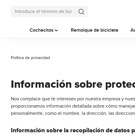
tar al contenido principal
Saltar a la búsqueda
Saltar a la navegación principal
Cochecitos
Remolque de bicicleta
A
Política de privacidad
Información sobre prote
Nos complace que te intereses por nuestra empresa y nuest
proporcionamos información detallada sobre cómo manejamo
personalmente, como el nombre, la dirección, las direccion
Información sobre la recopilación de datos 