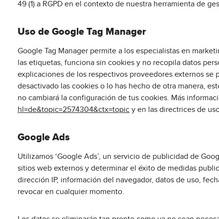
49 (1) a RGPD en el contexto de nuestra herramienta de ge
Uso de Google Tag Manager
Google Tag Manager permite a los especialistas en marketin
las etiquetas, funciona sin cookies y no recopila datos per
explicaciones de los respectivos proveedores externos se p
desactivado las cookies o lo has hecho de otra manera, est
no cambiará la configuración de tus cookies. Más informa
hl=de&topic=2574304&ctx=topic
y en las directrices de us
Google Ads
Utilizamos ‘Google Ads’, un servicio de publicidad de Googl
sitios web externos y determinar el éxito de medidas public
dirección IP, información del navegador, datos de uso, fech
revocar en cualquier momento.
Los datos se eliminarán tan pronto como ya no sean necesa