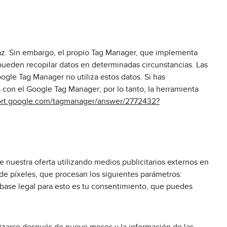
faz. Sin embargo, el propio Tag Manager, que implementa
z pueden recopilar datos en determinadas circunstancias. Las
ogle Tag Manager no utiliza estos datos. Si has
s con el Google Tag Manager; por lo tanto, la herramienta
port.google.com/tagmanager/answer/2772432?
e nuestra oferta utilizando medios publicitarios externos en
s de píxeles, que procesan los siguientes parámetros:
a base legal para esto es tu consentimiento, que puedes
mizarse después de nueve meses y la información de las