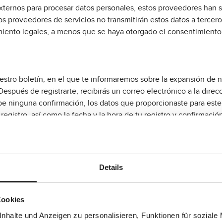
externos para procesar datos personales, estos proveedores han
Los proveedores de servicios no transmitirán estos datos a tercer
iento legales, a menos que se haya otorgado el consentimient
uestro boletín, en el que te informaremos sobre la expansión de 
Después de registrarte, recibirás un correo electrónico a la dire
cibe ninguna confirmación, los datos que proporcionaste para es
registro, así como la fecha y la hora de tu registro y confirmac
debido de tus datos personales.
oletín es tu dirección de correo electrónico. Después de tu conf
 6 para. 1 lit. a RGPD. Puedes revocar tu consentimiento para suscr
Details
Cookies
pequeños archivos de texto que tu navegador asigna y almacena 
nhalte und Anzeigen zu personalisieren, Funktionen für soziale