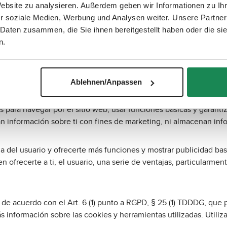
fluye hacia la ubicación que establece la cookie. Las cookies no p
Website zu analysieren. Außerdem geben wir Informationen zu I
Sirven para hacer que la oferta de internet sea más fácil de usar
r soziale Medien, Werbung und Analysen weiter. Unsere Partner
 Daten zusammen, die Sie ihnen bereitgestellt haben oder die s
n.
el dispositivo utilizado. Sin embargo, algunas cookies solo con
o, las cookies no pueden identificar directamente a un usuario.
Ablehnen/Anpassen
minan tan pronto como cierras tu navegador, y cookies permanent
para navegar por el sitio web, usar funciones básicas y garantiza
pilan información sobre ti con fines de marketing, ni almacenan in
ia del usuario y ofrecerte más funciones y mostrar publicidad 
n ofrecerte a ti, el usuario, una serie de ventajas, particularmen
 de acuerdo con el Art. 6 (1) punto a RGPD, § 25 (1) TDDDG, que p
s información sobre las cookies y herramientas utilizadas. Utili