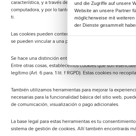
característica, y a través de las cuales cierta información 
und die Zugriffe auf unsere 
computadora, y por lo tanto no pueden causar ningún daño. 
Website an unsere Partner fü
ti.
möglicherweise mit weiteren
der Dienste gesammelt habe
Las cookies pueden contener datos que permiten reconocer 
se pueden vincular a una persona en particular. Sin embarg
Se hace una distinción entre cookies de sesión, que se eli
Entre otras cosas, establecemos cookies que son esenciales 
legítimo (Art. 6 para. 1 lit. f RGPD). Estas cookies no reco
También utilizamos herramientas para mejorar la experienc
necesarias para la funcionalidad básica del sitio web, puede
de comunicación, visualización o pago adicionales.
La base legal para estas herramientas es tu consentimiento
sistema de gestión de cookies. Allí también encontrarás má