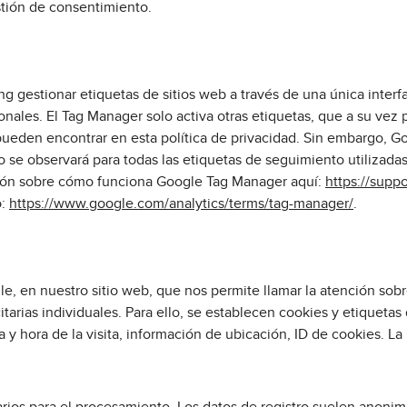
stión de consentimiento.
g gestionar etiquetas de sitios web a través de una única inter
sonales. El Tag Manager solo activa otras etiquetas, que a su ve
ueden encontrar en esta política de privacidad. Sin embargo, Go
o se observará para todas las etiquetas de seguimiento utilizada
ción sobre cómo funciona Google Tag Manager aquí:
https://sup
o:
https://www.google.com/analytics/terms/tag-manager/
.
e, en nuestro sitio web, que nos permite llamar la atención sobr
itarias individuales. Para ello, se establecen cookies y etiqueta
a y hora de la visita, información de ubicación, ID de cookies. L
rios para el procesamiento. Los datos de registro suelen anoni