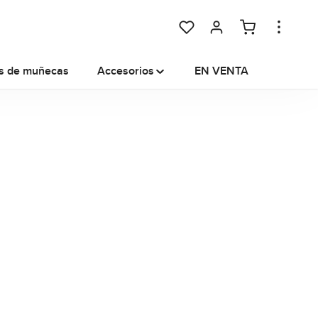
You have 0 wishlist items
s de muñecas
Accesorios
EN VENTA