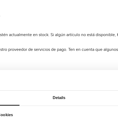
)
stén actualmente en stock. Si algún artículo no está disponible
uestro proveedor de servicios de pago. Ten en cuenta que alguno
 proceso de pedido. Aquí tienes los detalles de los costes de e
Details
Cookies
a 100 €