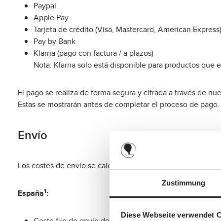
Paypal
Apple Pay
Tarjeta de crédito (Visa, Mastercard, American Express
Pay by Bank
Klarna (pago con factura / a plazos)
Nota: Klarna solo está disponible para productos que e
El pago se realiza de forma segura y cifrada a través de n
Estas se mostrarán antes de completar el proceso de pago.
Envío
Los costes de envío se calculan automáticamente durante el
Zustimmung
1
España
:
Diese Webseite verwendet 
Coste fijo de envío de 9,95 € para pedidos inferiores 