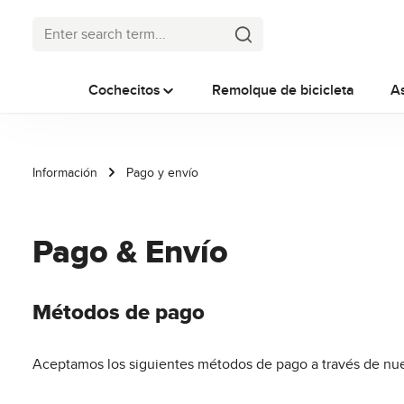
p to main content
Skip to search
Skip to main navigation
Cochecitos
Remolque de bicicleta
A
Información
Pago y envío
Pago & Envío
Métodos de pago
Aceptamos los siguientes métodos de pago a través de nue