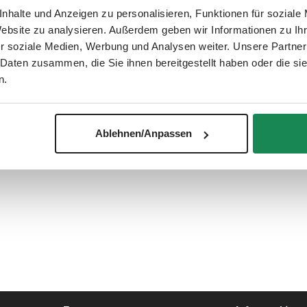
nhalte und Anzeigen zu personalisieren, Funktionen für soziale
Website zu analysieren. Außerdem geben wir Informationen zu I
r soziale Medien, Werbung und Analysen weiter. Unsere Partner
 Daten zusammen, die Sie ihnen bereitgestellt haben oder die s
n.
está en stock, se enviará a más tardar el siguiente día laborable
n en cuenta que puede haber retrasos debido a días festivos o e
ectrónico con un enlace para su seguimiento.
Ablehnen/Anpassen
es en ponerte en contacto con nosotros. Estaremos encantados d