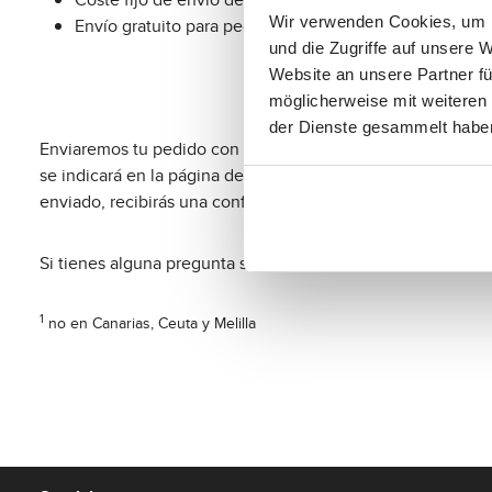
Wir verwenden Cookies, um I
Envío gratuito para pedidos superiores a 100 €
und die Zugriffe auf unsere 
Website an unsere Partner fü
möglicherweise mit weiteren
der Dienste gesammelt habe
Enviaremos tu pedido con DHL y DPD. Si el artículo deseado 
se indicará en la página del producto correspondiente. Te
enviado, recibirás una confirmación de envío por correo el
Si tienes alguna pregunta sobre tu pedido o envío, no dud
1
no en Canarias, Ceuta y Melilla