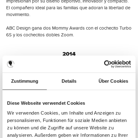
impresionan por su diseño deportivo, innovador y compacto.
El compañero ideal para las familias que adoran la libertad de
movimiento.
ABC Design gana dos Mommy Awards con el cochecito Turbo
6S y los cochecitos dobles Zoom.
2014
Zustimmung
Details
Über Cookies
Un aspecto elegante y atractivas aplicaciones de piel forman
parte del aspecto de la nueva edición especial Style. Turbo 4S,
Diese Webseite verwendet Cookies
Turbo 6S, Viper 4S y Zoom están disponibles en el nuevo y
elegante diseño.
Wir verwenden Cookies, um Inhalte und Anzeigen zu
personalisieren, Funktionen für soziale Medien anbieten
La silla de paseo doble Zoom supera a unas 100 marcas de
zu können und die Zugriffe auf unsere Website zu
todo el mundo en dos categorías en el Premio
analysieren. Außerdem geben wir Informationen zu Ihrer