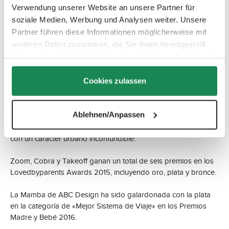
Lovedbyparents y alcanza el top 3 en los Premios Madre y
Verwendung unserer Website an unsere Partner für
Bebé 2015.
soziale Medien, Werbung und Analysen weiter. Unsere
Partner führen diese Informationen möglicherweise mit
2015
weiteren Daten zusammen, die Sie ihnen bereitgestellt
haben oder die sie im Rahmen Ihrer Nutzung der Dienste
gesammelt haben.
Cookies zulassen
ABC Design amplía su colección con el modelo Salsa.
Ablehnen/Anpassen
Disponible como vehículo de tres ruedas o con cuatro ruedas
maniobrables, la Salsa ofrece una movilidad única combinada
con un carácter urbano inconfundible.
Zoom, Cobra y Takeoff ganan un total de seis premios en los
Lovedbyparents Awards 2015, incluyendo oro, plata y bronce.
La Mamba de ABC Design ha sido galardonada con la plata
en la categoría de «Mejor Sistema de Viaje» en los Premios
Madre y Bebé 2016.