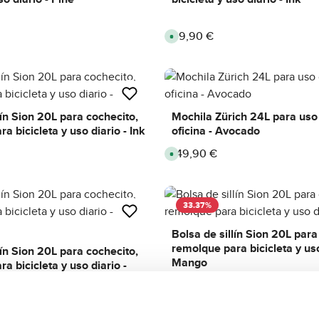
59,90 €
Regular price:
A
v
a
i
l
a
b
l
e
,
lín Sion 20L para cochecito,
Mochila Zürich 24L para uso 
d
a bicicleta y uso diario - Ink
oficina - Avocado
e
l
i
149,90 €
Regular price:
A
v
v
e
a
r
i
y
l
t
a
i
b
33.37
%
m
l
e
e
:
,
Bolsa de sillín Sion 20L para
2
d
-
remolque para bicicleta y uso
e
lín Sion 20L para cochecito,
5
l
d
Mango
a bicicleta y uso diario -
i
í
v
a
e
s
r
y
59,90 €
Sale price:
Regular price:
A
89,90 €
t
v
i