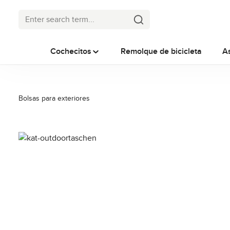
p to main content
Skip to search
Skip to main navigation
Cochecitos
Remolque de bicicleta
A
Bolsas para exteriores