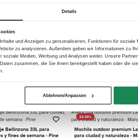
a
m
i
e
l
:
a
Details
2
b
29.43
%
-
l
5
e
d
,
tdoor premium Lausanne 20L
Mochila outdoor Solothurn 2
í
d
Cookies
a
 y naturaleza - Avocado
diario y aventura - Pine
e
s
l
i
nhalte und Anzeigen zu personalisieren, Funktionen für soziale
119,90 €
Sale price:
lar price:
Regular price:
A
,90 €
169,90 €
v
v
e
Website zu analysieren. Außerdem geben wir Informationen zu I
a
r
i
y
r soziale Medien, Werbung und Analysen weiter. Unsere Partner
l
t
a
i
 Daten zusammen, die Sie ihnen bereitgestellt haben oder die s
b
33.41
%
m
l
Organizador Sports - Avoca
e
n.
e
:
,
door Solothurn 22L para uso
2
d
-
ntura - Avocado
e
5
l
d
i
í
29,90 €
Sale price:
ular price:
Regular price:
A
,90 €
44,90 €
Ablehnen/Anpassen
v
a
v
e
s
a
r
i
y
l
t
a
i
b
33.36
%
m
l
e
e
:
,
je Bellinzona 33L para
Mochila outdoor premium L
2
d
-
es y fines de semana - Pine
para ciudad y naturaleza - 
e
5