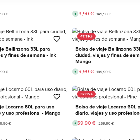
l
d
i
í
v
a
e
99,90 €
s
Sale price:
lar price:
Regular price:
A
,90 €
149,90 €
r
v
y
a
t
i
i
l
m
a
e
b
47.39
%
:
l
2
e
-
,
je Bellinzona 33L para
Bolsa de viaje Bellinzona 33
5
d
d
es y fines de semana - Ink
ciudad, viajes y fines de sem
e
í
l
Mango
a
i
s
v
e
99,90 €
Sale price:
lar price:
Regular price:
A
,90 €
189,90 €
r
v
y
a
t
i
i
l
m
a
e
b
37.05
%
:
l
2
e
-
,
aje Locarno 60L para uso
Bolsa de viaje Locarno 60L 
5
d
d
es y uso profesional - Mango
diario, viajes y uso profesion
e
í
l
a
i
169,90 €
s
Sale price:
gular price:
Regular price:
A
9,90 €
269,90 €
v
v
e
a
r
i
y
l
t