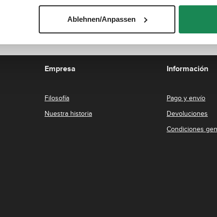
s
p
o
Ablehnen/Anpassen
n
i
b
l
e
,
p
l
Empresa
Información
a
z
o
d
e
Filosofía
Pago y envío
e
n
t
Nuestra historia
Devoluciones
r
e
g
Condiciones gen
a
:
2
-
5
d
í
a
s