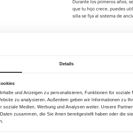
Durante los primeros años, se 
que tu hijo crece, puedes uti
silla se fija al sistema de an
Details
Cookies
nhalte und Anzeigen zu personalisieren, Funktionen für soziale
Website zu analysieren. Außerdem geben wir Informationen zu I
r soziale Medien, Werbung und Analysen weiter. Unsere Partner
 Daten zusammen, die Sie ihnen bereitgestellt haben oder die s
25.01
%
o Aspen 2 Fix i-Size - Sage
Silla de auto Aspen 2 Fix i-S
n.
149,90 €
a:
Precio de venta:
ecio normal:
Precio normal:
D
9,90 €
199,90 €
i