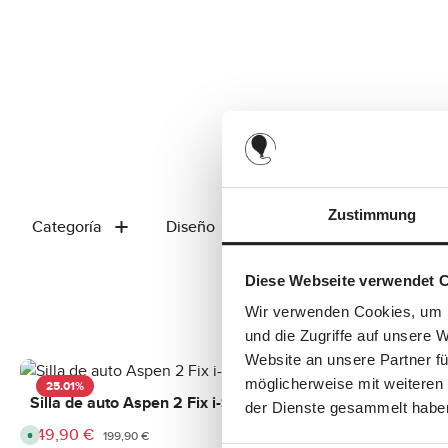
Zustimmung
Categoría
Diseño
Modelo
Precio
Diese Webseite verwendet 
Wir verwenden Cookies, um I
und die Zugriffe auf unsere 
Website an unsere Partner fü
möglicherweise mit weiteren
25.01
%
25.01
%
Silla de auto Aspen 2 Fix i-Size - Bubble
Silla de aut
der Dienste gesammelt habe
149,90 €
149,90 €
Precio de venta:
Precio de vent
Precio normal:
Pr
D
D
199,90 €
19
i
i