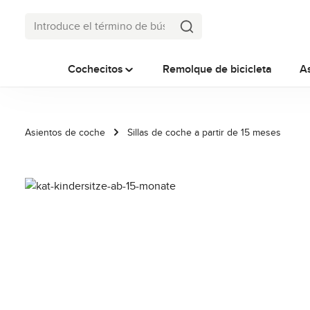
tar al contenido principal
Saltar a la búsqueda
Saltar a la navegación principal
Cochecitos
Remolque de bicicleta
A
Asientos de coche
Sillas de coche a partir de 15 meses